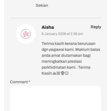
Sekian
Aisha
Reply
8 January 2026 at 2:39 pm
Terima kasih kerana berurusan
dgn pegawai kami. Maklum balas
anda amat diutamakan bagi
meningkatkan prestasi
perkhidmatan kami . Terima
Kasih 🙏🏼🧕😊
Comment
*